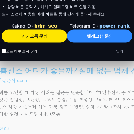
 전 과정을 한 번에 이해하도록 만든 실전 가이드입니다. 대전흥신소 
상담 버튼 클릭 시, 카카오·텔레그램 바로 연동 지원
킹·무단 위치추적·주거침입·스파이앱 설치 등은
임대 조건과 비용은 아래 버튼을 통해 편하게 문의해 주세요.
hdm_seo
power_rank
Kakao ID :
Telegram ID :
ore »
카카오톡 문의
텔레그램 문의
오늘 하루 보지 않기
닫기
신소
흥신소 어디가 좋을까? 실패 없는 업체
/ 글쓴이
admin
뢰를 고민할 때 가장 어려운 질문은 단순합니다. “대전흥신소 중 어
것은 합법성, 보안성, 보고서 품질, 비용 투명성 그리고 커뮤니케이
소 검증 기준부터 허위·과장 광고 구별법, 상담→계약→조사→보고 
리한 실전 가이드입니다. (모든
스트
ore »