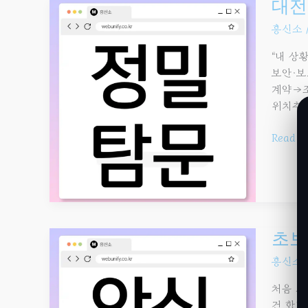
대전흥
대전
추천
흥신소
서비스
7가지
“내 상
｜
보안·보
사실확
계약→조
·
위치추적
증거확
·
Read M
디지털
초보를
초보
위한
흥신소
대전흥
이용법
처음 의
｜
건 합법