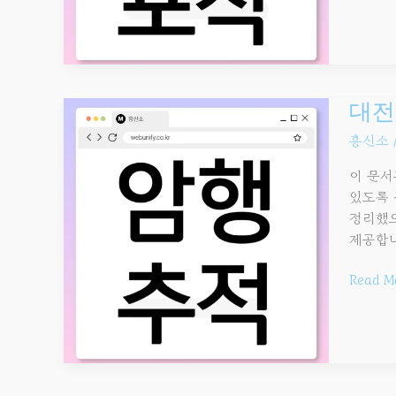
대전흥
대전
실전
흥신소
가이드
｜
이 문서
합법
있도록 
의뢰
정리했으
절차
제공합니
·
비용
Read M
·
기간
총정리