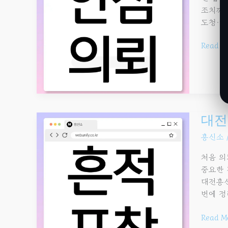
상담
조치까지
→
도청·해
조사
→
Read M
보고
단계별
안내
대전흥
대전
어디가
흥신소
좋을까?
실패
처음 의
없는
중요한 
업체
대전흥신
선택
번에 정
체크리
Read M