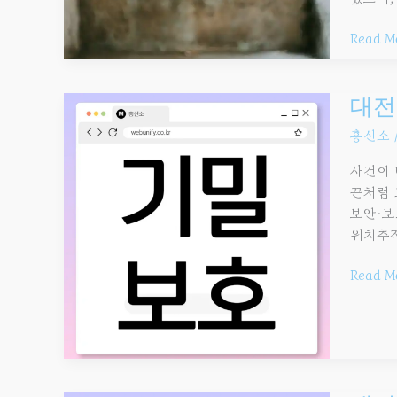
골든타
확보
Read M
체크리
15
대전흥
대전
24시
흥신소
긴급
상담
사건이 
전
끈처럼 
꼭
보안·보
알아둘
위치추적
주의사
Read M