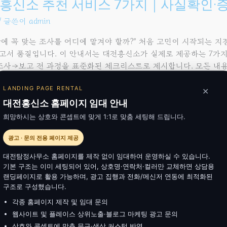
신소
흥신소 추천 서비스 7가지｜사실확인·
/ 글쓴이
admin
황에 꼭 맞는 조사를 어디에 맡겨야 할까?” 처음 고민이 시작되는 
고서 품질입니다. 이 안내서는 대전흥신소가 실제로 제공하는 7가지
인
사→보고 전 과정을 표준화된 체크리스트로 제시합니다. 모든 내용
 등 위법 행위는 어떤 경우에도 의뢰·수행될 수 없습니다. 올바른
보
LANDING PAGE RENTAL
✕
ore »
대전흥신소 홈페이지 임대 안내
포렌식
희망하시는 상호와 콘셉트에 맞게 1:1로 맞춤 세팅해 드립니다.
광고 · 문의 전용 페이지 제공
대전탐정사무소 홈페이지를 제작 없이 임대하여 운영하실 수 있습니다.
기본 구조는 이미 세팅되어 있어, 상호명·연락처·컬러만 교체하면 상담용
를 위한 대전흥신소 이용법｜상담→조
랜딩페이지로 활용 가능하며, 광고 집행과 전화/메신저 연동에 최적화된
구조로 구성했습니다.
/ 글쓴이
admin
신소
각종 홈페이지 제작 및 임대 문의
뢰를 고민하는 순간 가장 큰 질문은 단순합니다. “대전흥신소를 어
웹사이트 및 플레이스 상위노출·블로그 마케팅 광고 문의
성, 보안, 보고서 품질, 비용 투명성입니다. 이 글은 초보 의뢰인이 
상호와 콘셉트에 맞춘 문구·색상 커스텀 반영