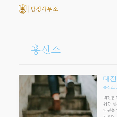
콘텐츠로
건너뛰기
흥신소
대전흥
대전
청소년
흥신소
가출
·
대전흥신
지인
위한 실
실종
자원을 
대응:
있으며,